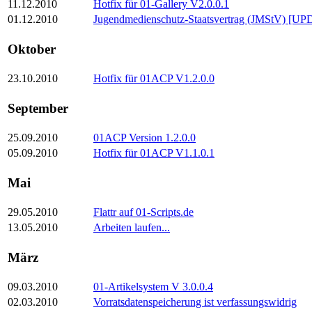
11.12.2010
Hotfix für 01-Gallery V2.0.0.1
01.12.2010
Jugendmedienschutz-Staatsvertrag (JMStV) [U
Oktober
23.10.2010
Hotfix für 01ACP V1.2.0.0
September
25.09.2010
01ACP Version 1.2.0.0
05.09.2010
Hotfix für 01ACP V1.1.0.1
Mai
29.05.2010
Flattr auf 01-Scripts.de
13.05.2010
Arbeiten laufen...
März
09.03.2010
01-Artikelsystem V 3.0.0.4
02.03.2010
Vorratsdatenspeicherung ist verfassungswidrig