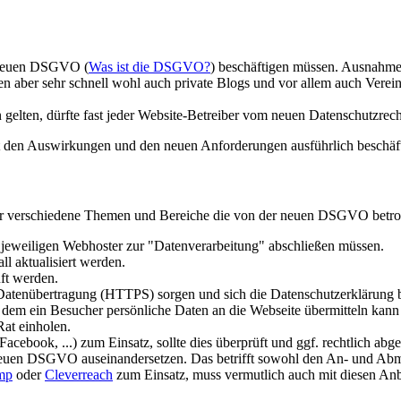
er neuen DSGVO (
Was ist die DSGVO?
) beschäftigen müssen. Ausnahmen
n aber sehr schnell wohl auch private Blogs und vor allem auch Vere
gelten, dürfte fast jeder Website-Betreiber vom neuen Datenschutzrecht
t den Auswirkungen und den neuen Anforderungen ausführlich beschäft
über verschiedene Themen und Bereiche die von der neuen DSGVO betro
m jeweiligen Webhoster zur "Datenverarbeitung" abschließen müssen.
l aktualisiert werden.
ft werden.
 Datenübertragung (HTTPS) sorgen und sich die Datenschutzerklärung b
in dem ein Besucher persönliche Daten an die Webseite übermitteln kann
Rat einholen.
ebook, ...) zum Einsatz, sollte dies überprüft und ggf. rechtlich abge
neuen DSGVO auseinandersetzen. Das betrifft sowohl den An- und Abm
mp
oder
Cleverreach
zum Einsatz, muss vermutlich auch mit diesen Anb