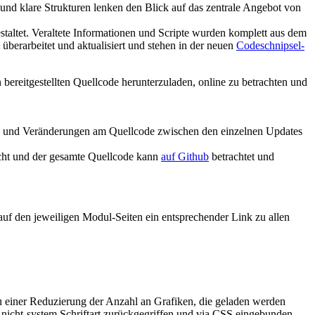
 und klare Strukturen lenken den Blick auf das zentrale Angebot von
estaltet. Veraltete Informationen und Scripte wurden komplett aus dem
überarbeitet und aktualisiert und stehen in der neuen
Codeschnipsel-
 bereitgestellten Quellcode herunterzuladen, online zu betrachten und
tte und Veränderungen am Quellcode zwischen den einzelnen Updates
icht und der gesamte Quellcode kann
auf Github
betrachtet und
auf den jeweiligen Modul-Seiten ein entsprechender Link zu allen
zu einer Reduzierung der Anzahl an Grafiken, die geladen werden
 nicht-system Schriftart zurückgegriffen und via CSS eingebunden.