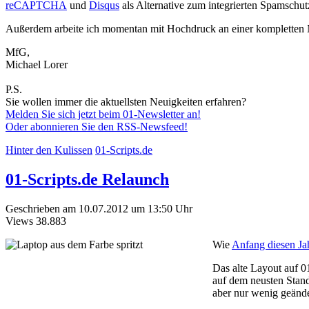
reCAPTCHA
und
Disqus
als Alternative zum integrierten Spamsc
Außerdem arbeite ich momentan mit Hochdruck an einer kompletten M
MfG,
Michael Lorer
P.S.
Sie wollen immer die aktuellsten Neuigkeiten erfahren?
Melden Sie sich jetzt beim 01-Newsletter an!
Oder abonnieren Sie den RSS-Newsfeed!
Hinter den Kulissen
01-Scripts.de
01-Scripts.de Relaunch
Geschrieben am 10.07.2012 um 13:50 Uhr
Views
38.883
Wie
Anfang diesen Ja
Das alte Layout auf
0
auf dem neusten Stand
aber nur wenig geände