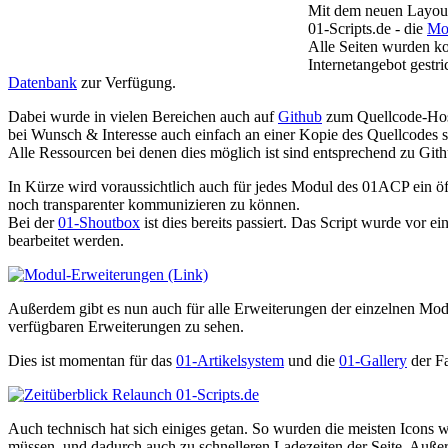
Mit dem neuen Layout 
01-Scripts.de
- die
Mo
Alle Seiten wurden kom
Internetangebot gestr
Datenbank
zur Verfügung.
Dabei wurde in vielen Bereichen auch auf
Github
zum Quellcode-Hosti
bei Wunsch & Interesse auch einfach an einer Kopie des Quellcodes s
Alle Ressourcen bei denen dies möglich ist sind entsprechend zu Gith
In Kürze wird voraussichtlich auch für jedes Modul des 01ACP ein ö
noch transparenter kommunizieren zu können.
Bei der
01-Shoutbox
ist dies bereits passiert. Das Script wurde vor e
bearbeitet werden.
Außerdem gibt es nun auch für alle Erweiterungen der einzelnen Modul
verfügbaren Erweiterungen zu sehen.
Dies ist momentan für das
01-Artikelsystem
und die
01-Gallery
der Fa
Auch technisch hat sich einiges getan. So wurden die meisten Icons 
müssen, und dadurch auch zu schnelleren Ladezeiten der Seite. Außer